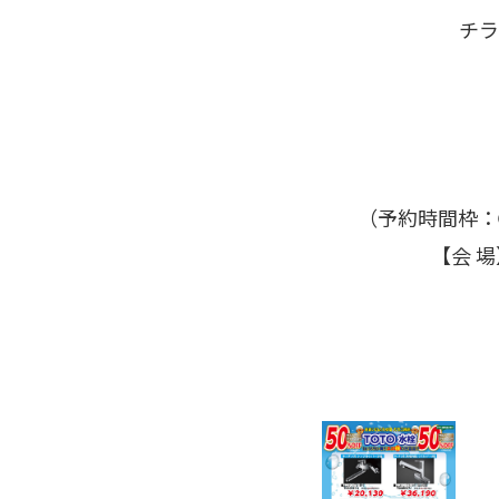
チラ
（予約時間枠：
【会 場